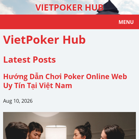
VIETPOKER HUB
MENU
VietPoker Hub
Latest Posts
Hướng Dẫn Chơi Poker Online Web
Uy Tín Tại Việt Nam
Aug 10, 2026