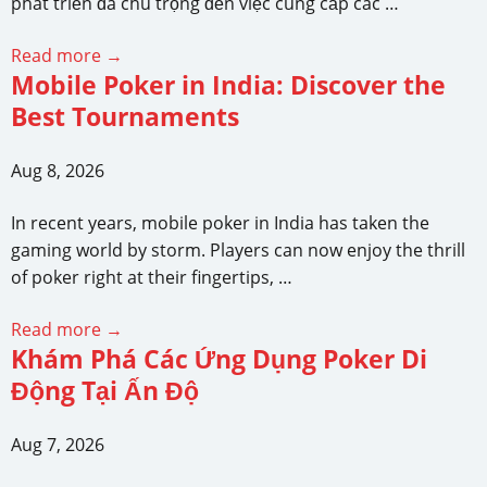
phát triển đã chú trọng đến việc cung cấp các …
Read more →
Mobile Poker in India: Discover the
Best Tournaments
Aug 8, 2026
In recent years, mobile poker in India has taken the
gaming world by storm. Players can now enjoy the thrill
of poker right at their fingertips, …
Read more →
Khám Phá Các Ứng Dụng Poker Di
Động Tại Ấn Độ
Aug 7, 2026