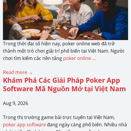
Trong thời đại số hiện nay, poker online web đã trở
thành một trò chơi giải trí phổ biến tại Việt Nam. Người
chơi tìm kiếm các nền tảng
poker online …
Read more →
Khám Phá Các Giải Pháp Poker App
Software Mã Nguồn Mở tại Việt Nam
Aug 9, 2026
Trong thị trường game bài trực tuyến tại Việt Nam,
poker app software
đang ngày càng phổ biến. Nhiều nhà